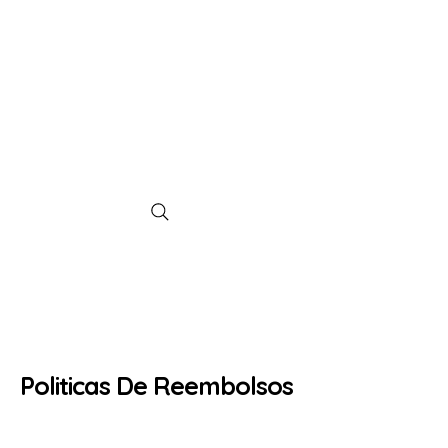
ETAPAS DE LA
CRIANZA
Política de
Reembolso
Politicas De Reembolsos
Política de