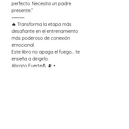
perfecto. Necesita un padre
presente.”
⸻
🔥 Transforma la etapa más
desafiante en el entrenamiento
más poderoso de conexión
emocional.
Este libro no apaga el fuego… te
enseña a dirigirlo.
Abrazo Fuerte💪 🫂 •
GaelGuillmont.
Contactanos!
Que mas te