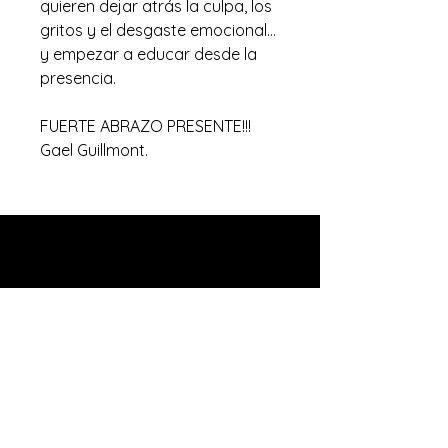
quieren dejar atrás la culpa, los
gritos y el desgaste emocional…
y empezar a educar desde la
presencia.
FUERTE ABRAZO PRESENTE!!!
Gael Guillmont.
Contactanos!
Que mas te
gustaria ver en
Guillmont